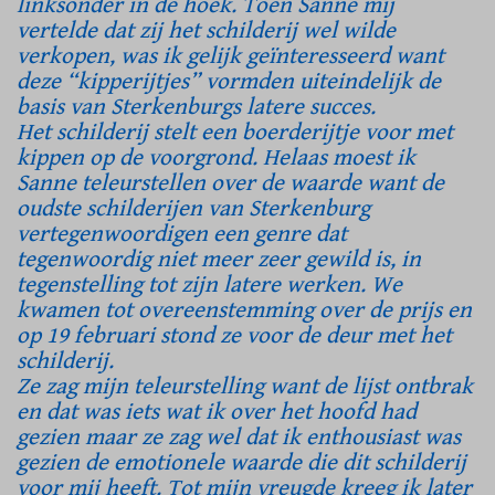
linksonder in de hoek. Toen Sanne mij
vertelde dat zij het schilderij wel wilde
verkopen, was ik gelijk geïnteresseerd want
deze “kipperijtjes” vormden uiteindelijk de
basis van Sterkenburgs latere succes.
Het schilderij stelt een boerderijtje voor met
kippen op de voorgrond. Helaas moest ik
Sanne teleurstellen over de waarde want de
oudste schilderijen van Sterkenburg
vertegenwoordigen een genre dat
tegenwoordig niet meer zeer gewild is, in
tegenstelling tot zijn latere werken. We
kwamen tot overeenstemming over de prijs en
op 19 februari stond ze voor de deur met het
schilderij.
Ze zag mijn teleurstelling want de lijst ontbrak
en dat was iets wat ik over het hoofd had
gezien maar ze zag wel dat ik enthousiast was
gezien de emotionele waarde die dit schilderij
voor mij heeft. Tot mijn vreugde kreeg ik later