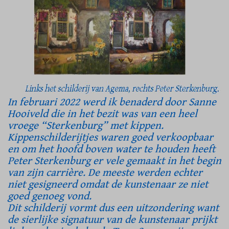
In februari 2022 werd ik benaderd door Sanne
Hooiveld die in het bezit was van een heel
vroege “Sterkenburg” met kippen.
Kippenschilderijtjes waren goed verkoopbaar
en om het hoofd boven water te houden heeft
Peter Sterkenburg er vele gemaakt in het begin
van zijn carrière. De meeste werden echter
niet gesigneerd omdat de kunstenaar ze niet
goed genoeg vond.
Dit schilderij vormt dus een uitzondering want
de sierlijke signatuur van de kunstenaar prijkt