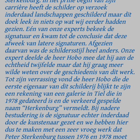
Sterkenburg. In het prille begin van zijn
carrière heeft de schilder op verzoek
inderdaad landschappen geschilderd maar dit
doek leek in niets op wat wij eerder hadden
gezien. Eén van onze experts bekeek de
signatuur en kwam tot de conclusie dat deze
afweek van latere signaturen. Afgezien
daarvan was de schildersstijl heel anders. Onze
expert deelde de heer Hobo mee dat hij aan de
echtheid twijfelde maar dat hij graag meer
wilde weten over de geschiedenis van dit werk.
Tot zijn verrassing vond de heer Hobo die de
eerste eigenaar van dit schilderij blijkt te zijn
een rekening van een galerie in Tiel die in
1978 gedateerd is en de verkeerd gespelde
naam “Herkenburg” vermeldt. Bij nadere
bestudering is de signatuur echter inderdaad
door de kunstenaar gezet en we hebben hier
dus te maken met een zeer vroeg werk dat
Peter Sterkenburg tussen 1976 en 1978 moet