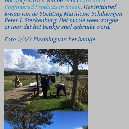
het dorp Zurich van de firma
Lankhorst
Engineered Products in Sneek
. Het initiatief
kwam van de Stichting Maritieme Schilderijen
Peter J. Sterkenburg. Het mooie weer zorgde
ervoor dat het bankje snel gebruikt werd.
Foto 1/2/3 Plaatsing van het bankje