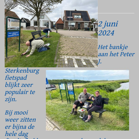
2 juni
2024
Het bankje
aan het Peter
J.
Sterkenburg
fietspad
blijkt zeer
populair te
zijn.
Bij mooi
weer zitten
er bijna de
hele dag