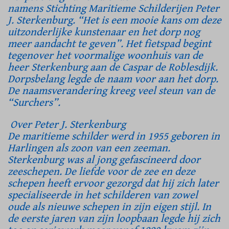
namens Stichting Maritieme Schilderijen Peter
J. Sterkenburg. “Het is een mooie kans om deze
uitzonderlijke kunstenaar en het dorp nog
meer aandacht te geven”. Het fietspad begint
tegenover het voormalige woonhuis van de
heer Sterkenburg aan de Caspar de Roblesdijk.
Dorpsbelang legde de naam voor aan het dorp.
De naamsverandering kreeg veel steun van de
“Surchers”.
Over Peter J. Sterkenburg
De maritieme schilder werd in 1955 geboren in
Harlingen als zoon van een zeeman.
Sterkenburg was al jong gefascineerd door
zeeschepen. De liefde voor de zee en deze
schepen heeft ervoor gezorgd dat hij zich later
specialiseerde in het schilderen van zowel
oude als nieuwe schepen in zijn eigen stijl. In
de eerste jaren van zijn loopbaan legde hij zich