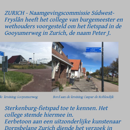
ZURICH - Naamgevingscommissie Súdwest-
Fryslân heeft het college van burgemeester en
wethouders voorgesteld om het fietspad in de
Gooyumerweg in Zurich, de
naam Peter J.
Sterkenburg-fietspad toe te kennen. Het
college stemde hiermee in.
Eerbetoon aan een uitzonderlijke kunstenaar
Dorpsbelang Zurich diende het verzoek in