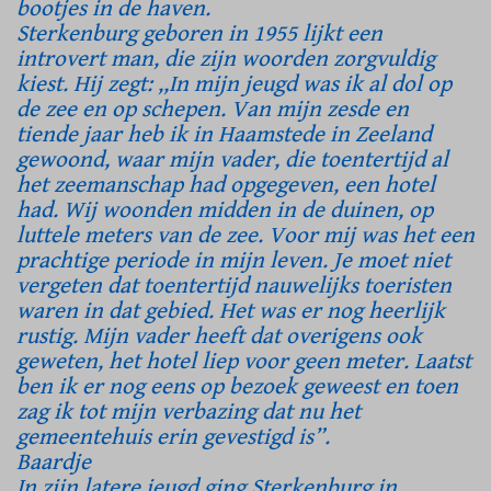
bootjes in de haven.
Sterkenburg geboren in 1955 lijkt een
introvert man, die zijn woorden zorgvuldig
kiest. Hij zegt: ,,In mijn jeugd was ik al dol op
de zee en op schepen. Van mijn zesde en
tiende jaar heb ik in Haamstede in Zeeland
gewoond, waar mijn vader, die toentertijd al
het zeemanschap had opgegeven, een hotel
had. Wij woonden midden in de duinen, op
luttele meters van de zee. Voor mij was het een
prachtige periode in mijn leven. Je moet niet
vergeten dat toentertijd nauwelijks toeristen
waren in dat gebied. Het was er nog heerlijk
rustig. Mijn vader heeft dat overigens ook
geweten, het hotel liep voor geen meter. Laatst
ben ik er nog eens op bezoek geweest en toen
zag ik tot mijn verbazing dat nu het
gemeentehuis erin gevestigd is”.
Baardje
In zijn latere jeugd ging Sterkenburg in