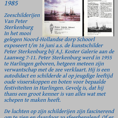
1985
Zeeschilderijen
Van Peter
Sterkenburg
In het mooi
gelegen Noord-Hollandse dorp Schoorl
exposeert t/m 16 juni a.s. de kunstschilder
Peter Sterkenburg bij A.J. Koster Galerie aan de
Laanweg 7-11. Peter Sterkenburg werd in 1955
te Harlingen geboren, hetgeen meteen zijn
verwantschap met de zee verklaart. Hij is een
autodidact en schilderde al op jeugdige leeftijd
oude visserskoppen en boten voor bepaalde
festiviteiten in Harlingen. Gevolg is, dat hij
thans een groot kenner is van alles wat met
schepen te maken heeft.
De luchten op zijn schilderijen zijn fascinerend
om te zien en daardoor zo sfeerbepalend. Of er