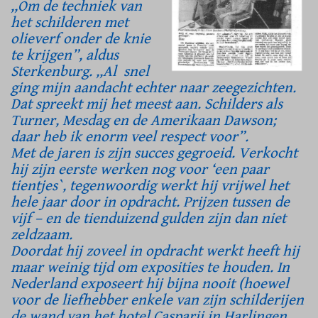
,,Om de techniek van
het schilderen met
olieverf onder de knie
te krijgen”, aldus
Sterkenburg. ,,Al snel
ging mijn aandacht echter naar zeegezichten.
Dat spreekt mij het meest aan. Schilders als
Turner, Mesdag en de Amerikaan Dawson;
daar heb ik enorm veel respect voor”.
Met de jaren is zijn succes gegroeid. Verkocht
hij zijn eerste werken nog voor ‘een paar
tientjes`, tegenwoordig werkt hij vrijwel het
hele jaar door in opdracht. Prijzen tussen de
vijf – en de tienduizend gulden zijn dan niet
zeldzaam.
Doordat hij zoveel in opdracht werkt heeft hij
maar weinig tijd om exposities te houden. In
Nederland exposeert hij bijna nooit (hoewel
voor de liefhebber enkele van zijn schilderijen
de wand van het hotel Casparii in Harlingen