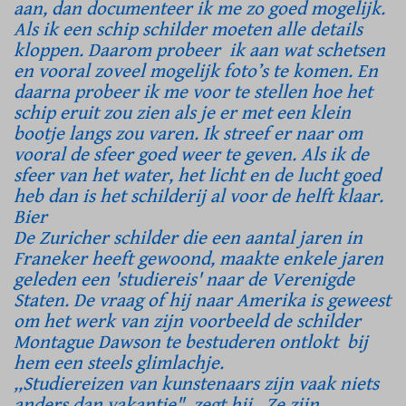
aan, dan documenteer ik me zo goed mogelijk.
Als ik een schip schilder moeten alle details
kloppen. Daarom probeer ik aan wat schetsen
en vooral zoveel mogelijk foto’s te komen. En
daarna probeer ik me voor te stellen hoe het
schip eruit zou zien als je er met een klein
bootje langs zou varen. Ik streef er naar om
vooral de sfeer goed weer te geven. Als ik de
sfeer van het water, het licht en de lucht goed
heb dan is het schilderij al voor de helft klaar.
Bier
De Zuricher schilder die een aantal jaren in
Franeker heeft gewoond, maakte enkele jaren
geleden een 'studiereis' naar de Verenigde
Staten. De vraag of hij naar Amerika is geweest
om het werk van zijn voorbeeld de schilder
Montague Dawson te bestuderen ontlokt bij
hem een steels glimlachje.
,,Studiereizen van kunstenaars zijn vaak niets
anders dan vakantie", zegt hij. Ze zijn