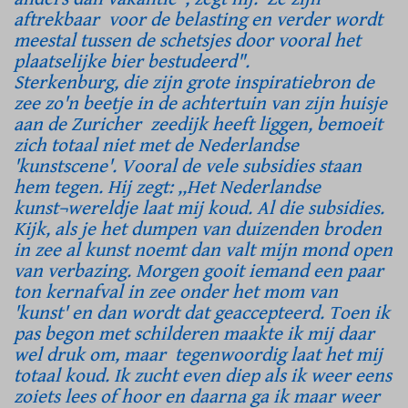
aftrekbaar voor de belasting en verder wordt
meestal tussen de schetsjes door vooral het
plaatselijke bier bestudeerd".
Sterkenburg, die zijn grote inspiratiebron de
zee zo'n beetje in de achtertuin van zijn huisje
aan de Zuricher zeedijk heeft liggen, bemoeit
zich totaal niet met de Nederlandse
'kunstscene'. Vooral de vele subsidies staan
hem tegen. Hij zegt: ,,Het Nederlandse
kunst¬wereldje laat mij koud. Al die subsidies.
Kijk, als je het dumpen van duizenden broden
in zee al kunst noemt dan valt mijn mond open
van verbazing. Morgen gooit iemand een paar
ton kernafval in zee onder het mom van
'kunst' en dan wordt dat geaccepteerd. Toen ik
pas begon met schilderen maakte ik mij daar
wel druk om, maar tegenwoordig laat het mij
totaal koud. Ik zucht even diep als ik weer eens
zoiets lees of hoor en daarna ga ik maar weer