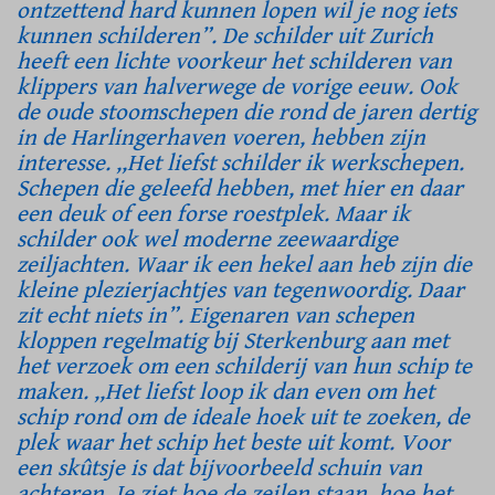
ontzettend hard kunnen lopen wil je nog iets
kunnen schilderen”. De schilder uit Zurich
heeft een lichte voorkeur het schilderen van
klippers van halverwege de vorige eeuw. Ook
de oude stoomschepen die rond de jaren dertig
in de Harlingerhaven voeren, hebben zijn
interesse. ,,Het liefst schilder ik werkschepen.
Schepen die geleefd hebben, met hier en daar
een deuk of een forse roestplek. Maar ik
schilder ook wel moderne zeewaardige
zeiljachten. Waar ik een hekel aan heb zijn die
kleine plezierjachtjes van tegenwoordig. Daar
zit echt niets in”. Eigenaren van schepen
kloppen regelmatig bij Sterkenburg aan met
het verzoek om een schilderij van hun schip te
maken. ,,Het liefst loop ik dan even om het
schip rond om de ideale hoek uit te zoeken, de
plek waar het schip het beste uit komt. Voor
een skûtsje is dat bijvoorbeeld schuin van
achteren. Je ziet hoe de zeilen staan, hoe het