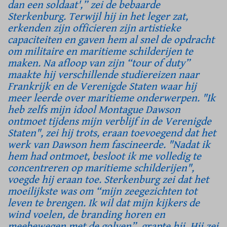
dan een soldaat',” zei de bebaarde
Sterkenburg. Terwijl hij in het leger zat,
erkenden zijn officieren zijn artistieke
capaciteiten en gaven hem al snel de opdracht
om militaire en maritieme schilderijen te
maken. Na afloop van zijn “tour of duty”
maakte hij verschillende studiereizen naar
Frankrijk en de Verenigde Staten waar hij
meer leerde over maritieme onderwerpen. "Ik
heb zelfs mijn idool Montague Dawson
ontmoet tijdens mijn verblijf in de Verenigde
Staten", zei hij trots, eraan toevoegend dat het
werk van Dawson hem fascineerde. "Nadat ik
hem had ontmoet, besloot ik me volledig te
concentreren op maritieme schilderijen",
voegde hij eraan toe. Sterkenburg zei dat het
moeilijkste was om “mijn zeegezichten tot
leven te brengen. Ik wil dat mijn kijkers de
wind voelen, de branding horen en
meebewegen met de golven”, grapte hij. Hij zei