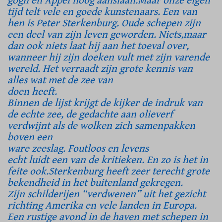
gogh en Appel hoog aanslaan.Maar onze eigen
tijd telt vele en goede kunstenaars. Een van
hen is Peter Sterkenburg. Oude schepen zijn
een deel van zijn leven geworden. Niets,maar
dan ook niets laat hij aan het toeval over,
wanneer hij zijn doeken vult met zijn varende
wereld. Het verraadt zijn grote kennis van
alles wat met de zee van
doen heeft.
Binnen de lijst krijgt de kijker de indruk van
de echte zee, de gedachte aan olieverf
verdwijnt als de wolken zich samenpakken
boven een
ware zeeslag. Foutloos en levens
echt luidt een van de kritieken. En zo is het in
feite ook.Sterkenburg heeft zeer terecht grote
bekendheid in het buitenland gekregen.
Zijn schilderijen “verdwenen” uit het gezicht
richting Amerika en vele landen in Europa.
Een rustige avond in de haven met schepen in